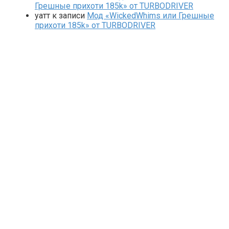
Грешные прихоти 185k» от TURBODRIVER
yaтт
к записи
Мод «WickedWhims или Грешные
прихоти 185k» от TURBODRIVER