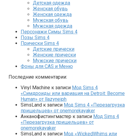
Детская одежда
Женская обувь
Женская одежда
Мужская обувь
Мужская одежда
Персонажи Симы Sims 4
Позы Sims 4
Прически Sims 4
Детские прически
Женские прически
Мужские прически
Фоны для CAS и Меню
Последние комментарии:
Vinyl Machine
к записи
Мод Sims 4
«Симдроиды или вариация на Detroit: Become
Human» от llazyneiph
SimsLand
к записи
Мод Sims 4 «Перезагрузка
пришельцев» от onemorekayaker
Анканофистингмастер
к записи
Мод Sims 4
«Перезагрузка пришельцев» от
onemorekayaker
SimsLand
к записи
Мод «WickedWhims или