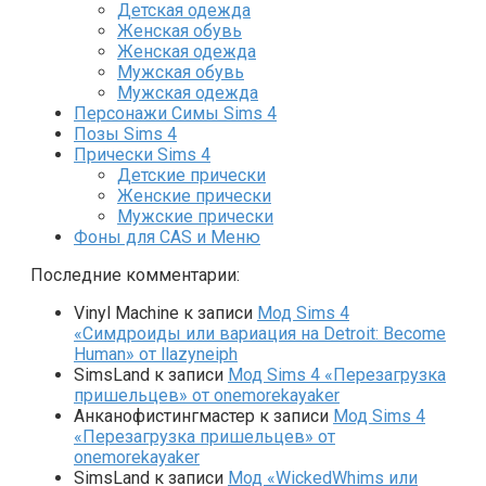
Детская одежда
Женская обувь
Женская одежда
Мужская обувь
Мужская одежда
Персонажи Симы Sims 4
Позы Sims 4
Прически Sims 4
Детские прически
Женские прически
Мужские прически
Фоны для CAS и Меню
Последние комментарии:
Vinyl Machine
к записи
Мод Sims 4
«Симдроиды или вариация на Detroit: Become
Human» от llazyneiph
SimsLand
к записи
Мод Sims 4 «Перезагрузка
пришельцев» от onemorekayaker
Анканофистингмастер
к записи
Мод Sims 4
«Перезагрузка пришельцев» от
onemorekayaker
SimsLand
к записи
Мод «WickedWhims или