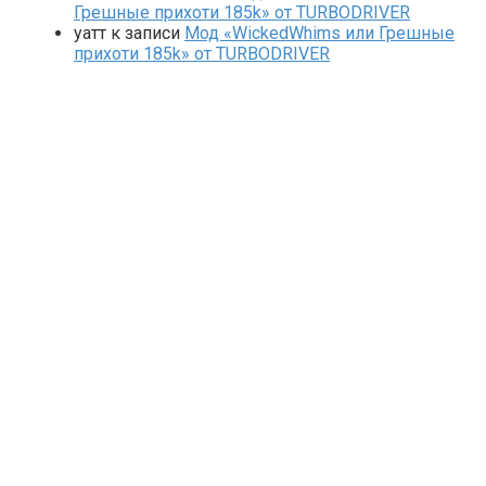
Грешные прихоти 185k» от TURBODRIVER
yaтт
к записи
Мод «WickedWhims или Грешные
прихоти 185k» от TURBODRIVER