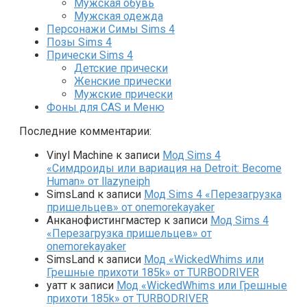
Мужская обувь
Мужская одежда
Персонажи Симы Sims 4
Позы Sims 4
Прически Sims 4
Детские прически
Женские прически
Мужские прически
Фоны для CAS и Меню
Последние комментарии:
Vinyl Machine
к записи
Мод Sims 4
«Симдроиды или вариация на Detroit: Become
Human» от llazyneiph
SimsLand
к записи
Мод Sims 4 «Перезагрузка
пришельцев» от onemorekayaker
Анканофистингмастер
к записи
Мод Sims 4
«Перезагрузка пришельцев» от
onemorekayaker
SimsLand
к записи
Мод «WickedWhims или
Грешные прихоти 185k» от TURBODRIVER
yaтт
к записи
Мод «WickedWhims или Грешные
прихоти 185k» от TURBODRIVER