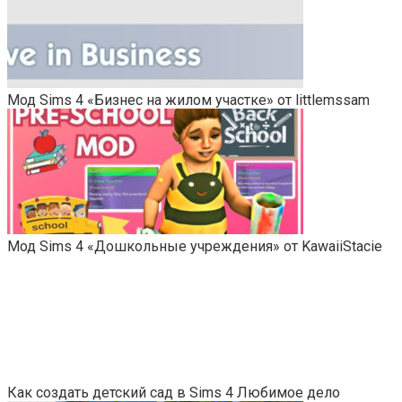
Мод Sims 4 «Бизнес на жилом участке» от littlemssam
Мод Sims 4 «Дошкольные учреждения» от KawaiiStacie
Как создать детский сад в Sims 4 Любимое дело