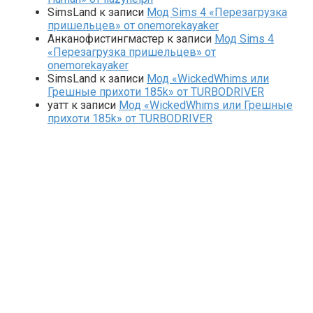
SimsLand
к записи
Мод Sims 4 «Перезагрузка
пришельцев» от onemorekayaker
Анканофистингмастер
к записи
Мод Sims 4
«Перезагрузка пришельцев» от
onemorekayaker
SimsLand
к записи
Мод «WickedWhims или
Грешные прихоти 185k» от TURBODRIVER
yaтт
к записи
Мод «WickedWhims или Грешные
прихоти 185k» от TURBODRIVER