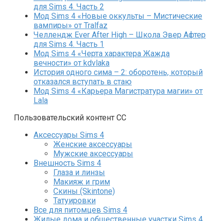
для Sims 4. Часть 2
Мод Sims 4 «Новые оккульты – Мистические
вампиры» от Tralfaz
Челлендж Ever After High – Школа Эвер Афтер
для Sims 4. Часть 1
Мод Sims 4 «Черта характера Жажда
вечности» от kdvlaka
История одного сима – 2: оборотень, который
отказался вступать в стаю
Мод Sims 4 «Карьера Магистратура магии» от
Lala
Пользовательский контент СС
Аксессуары Sims 4
Женские аксессуары
Мужские аксессуары
Внешность Sims 4
Глаза и линзы
Макияж и грим
Скины (Skintone)
Татуировки
Все для питомцев Sims 4
Жилые дома и общественные участки Sims 4