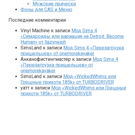
Мужские прически
Фоны для CAS и Меню
Последние комментарии:
Vinyl Machine
к записи
Мод Sims 4
«Симдроиды или вариация на Detroit: Become
Human» от llazyneiph
SimsLand
к записи
Мод Sims 4 «Перезагрузка
пришельцев» от onemorekayaker
Анканофистингмастер
к записи
Мод Sims 4
«Перезагрузка пришельцев» от
onemorekayaker
SimsLand
к записи
Мод «WickedWhims или
Грешные прихоти 185k» от TURBODRIVER
yaтт
к записи
Мод «WickedWhims или Грешные
прихоти 185k» от TURBODRIVER