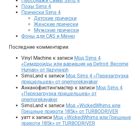
Персонажи Симы Sims 4
Позы Sims 4
Прически Sims 4
Детские прически
Женские прически
Мужские прически
Фоны для CAS и Меню
Последние комментарии:
Vinyl Machine
к записи
Мод Sims 4
«Симдроиды или вариация на Detroit: Become
Human» от llazyneiph
SimsLand
к записи
Мод Sims 4 «Перезагрузка
пришельцев» от onemorekayaker
Анканофистингмастер
к записи
Мод Sims 4
«Перезагрузка пришельцев» от
onemorekayaker
SimsLand
к записи
Мод «WickedWhims или
Грешные прихоти 185k» от TURBODRIVER
yaтт
к записи
Мод «WickedWhims или Грешные
прихоти 185k» от TURBODRIVER