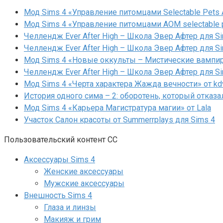
Мод Sims 4 «Управление питомцами Selectable Pets A
Мод Sims 4 «Управление питомцами AOM selectable 
Челлендж Ever After High – Школа Эвер Афтер для Si
Челлендж Ever After High – Школа Эвер Афтер для Si
Мод Sims 4 «Новые оккульты – Мистические вампиры
Челлендж Ever After High – Школа Эвер Афтер для Si
Мод Sims 4 «Черта характера Жажда вечности» от kd
История одного сима – 2: оборотень, который отказа
Мод Sims 4 «Карьера Магистратура магии» от Lala
Участок Салон красоты от Summerrplays для Sims 4
Пользовательский контент СС
Аксессуары Sims 4
Женские аксессуары
Мужские аксессуары
Внешность Sims 4
Глаза и линзы
Макияж и грим