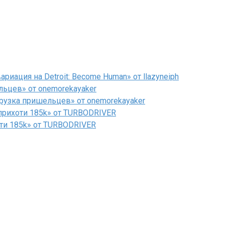
иация на Detroit: Become Human» от llazyneiph
льцев» от onemorekayaker
рузка пришельцев» от onemorekayaker
рихоти 185k» от TURBODRIVER
ти 185k» от TURBODRIVER