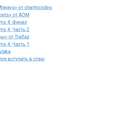
lways» от charitycodes
pets» от AOM
ms 4. Финал
ms 4. Часть 2
» от Tralfaz
ms 4. Часть 1
vlaka
лся вступать в стаю