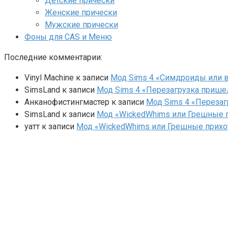
Детские прически
Женские прически
Мужские прически
Фоны для CAS и Меню
Последние комментарии:
Vinyl Machine
к записи
Мод Sims 4 «Симдроиды или вар
SimsLand
к записи
Мод Sims 4 «Перезагрузка прише
Анканофистингмастер
к записи
Мод Sims 4 «Перезаг
SimsLand
к записи
Мод «WickedWhims или Грешные п
yaтт
к записи
Мод «WickedWhims или Грешные прихо