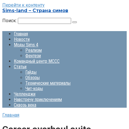
Перейти к контенту
Sims-land – Страна симов
Поиск:
Главная
Новости
Моды Sims 4
Реализм
Фентези
Командный центр MCCC
Статьи
Гайды
Обзоры
Технические материалы
Чит-коды
Челленджи
Навстречу приключениям
Сквозь века
Главная