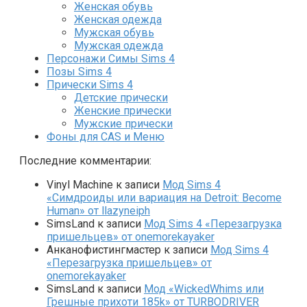
Женская обувь
Женская одежда
Мужская обувь
Мужская одежда
Персонажи Симы Sims 4
Позы Sims 4
Прически Sims 4
Детские прически
Женские прически
Мужские прически
Фоны для CAS и Меню
Последние комментарии:
Vinyl Machine
к записи
Мод Sims 4
«Симдроиды или вариация на Detroit: Become
Human» от llazyneiph
SimsLand
к записи
Мод Sims 4 «Перезагрузка
пришельцев» от onemorekayaker
Анканофистингмастер
к записи
Мод Sims 4
«Перезагрузка пришельцев» от
onemorekayaker
SimsLand
к записи
Мод «WickedWhims или
Грешные прихоти 185k» от TURBODRIVER