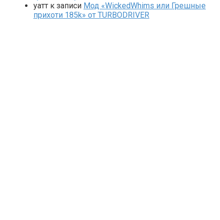
yaтт
к записи
Мод «WickedWhims или Грешные
прихоти 185k» от TURBODRIVER