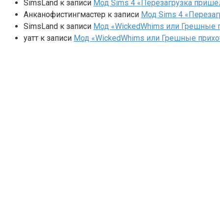
SimsLand
к записи
Мод Sims 4 «Перезагрузка прише
Анканофистингмастер
к записи
Мод Sims 4 «Перезаг
SimsLand
к записи
Мод «WickedWhims или Грешные п
yaтт
к записи
Мод «WickedWhims или Грешные прихо