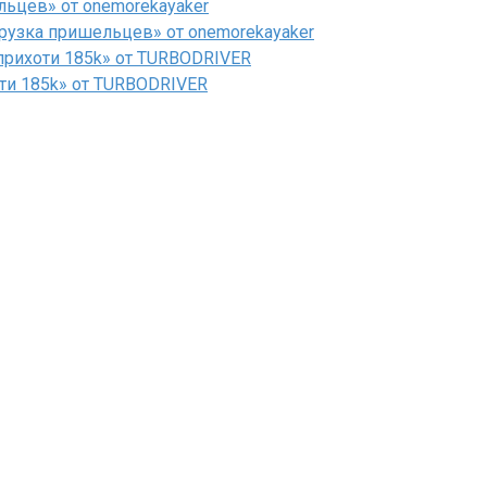
льцев» от onemorekayaker
рузка пришельцев» от onemorekayaker
рихоти 185k» от TURBODRIVER
ти 185k» от TURBODRIVER