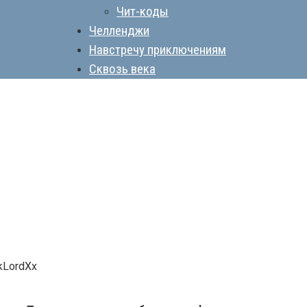
Чит-коды
Челленджи
Навстречу приключениям
Сквозь века
kLordXx