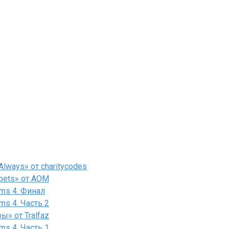
lways» от charitycodes
pets» от AOM
ms 4. Финал
ms 4. Часть 2
» от Tralfaz
ms 4. Часть 1