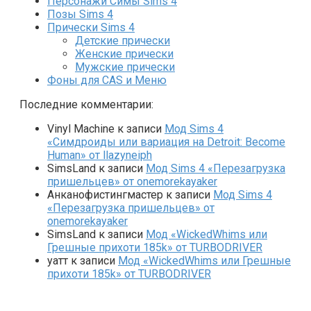
Персонажи Симы Sims 4
Позы Sims 4
Прически Sims 4
Детские прически
Женские прически
Мужские прически
Фоны для CAS и Меню
Последние комментарии:
Vinyl Machine
к записи
Мод Sims 4
«Симдроиды или вариация на Detroit: Become
Human» от llazyneiph
SimsLand
к записи
Мод Sims 4 «Перезагрузка
пришельцев» от onemorekayaker
Анканофистингмастер
к записи
Мод Sims 4
«Перезагрузка пришельцев» от
onemorekayaker
SimsLand
к записи
Мод «WickedWhims или
Грешные прихоти 185k» от TURBODRIVER
yaтт
к записи
Мод «WickedWhims или Грешные
прихоти 185k» от TURBODRIVER