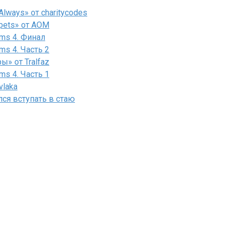
lways» от charitycodes
pets» от AOM
ms 4. Финал
ms 4. Часть 2
» от Tralfaz
ms 4. Часть 1
vlaka
лся вступать в стаю