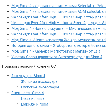
Мод Sims 4 «Управление питомцами Selectable Pets A
Мод Sims 4 «Управление питомцами AOM selectable 
Челлендж Ever After High – Школа Эвер Афтер для Si
Челлендж Ever After High – Школа Эвер Афтер для Si
Мод Sims 4 «Новые оккульты – Мистические вампиры
Челлендж Ever After High – Школа Эвер Афтер для Si
Мод Sims 4 «Черта характера Жажда вечности» от kd
История одного сима – 2: оборотень, который отказа
Мод Sims 4 «Карьера Магистратура магии» от Lala
Участок Салон красоты от Summerrplays для Sims 4
Пользовательский контент СС
Аксессуары Sims 4
Женские аксессуары
Мужские аксессуары
Внешность Sims 4
Глаза и линзы
Макияж и грим