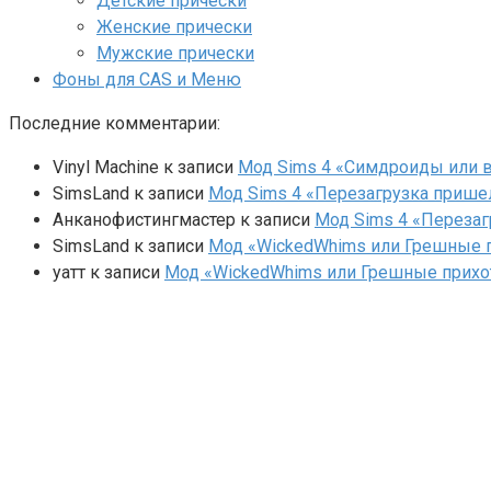
Детские прически
Женские прически
Мужские прически
Фоны для CAS и Меню
Последние комментарии:
Vinyl Machine
к записи
Мод Sims 4 «Симдроиды или вар
SimsLand
к записи
Мод Sims 4 «Перезагрузка прише
Анканофистингмастер
к записи
Мод Sims 4 «Перезаг
SimsLand
к записи
Мод «WickedWhims или Грешные п
yaтт
к записи
Мод «WickedWhims или Грешные прихо