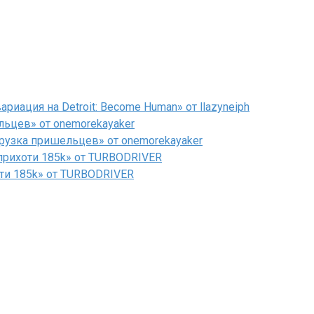
иация на Detroit: Become Human» от llazyneiph
льцев» от onemorekayaker
рузка пришельцев» от onemorekayaker
рихоти 185k» от TURBODRIVER
ти 185k» от TURBODRIVER