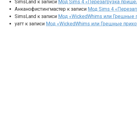
SimsLand
к записи
Мод Sims 4 «Перезагрузка прише
Анканофистингмастер
к записи
Мод Sims 4 «Перезаг
SimsLand
к записи
Мод «WickedWhims или Грешные п
yaтт
к записи
Мод «WickedWhims или Грешные прихо