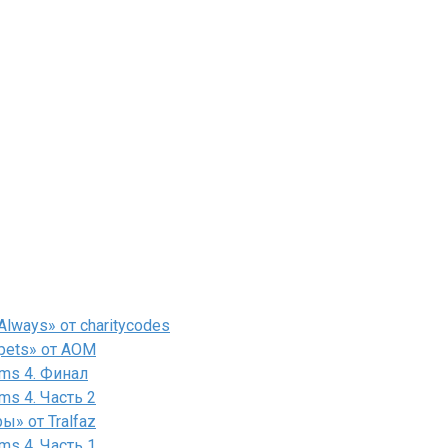
lways» от charitycodes
pets» от AOM
ms 4. Финал
ms 4. Часть 2
» от Tralfaz
ms 4. Часть 1