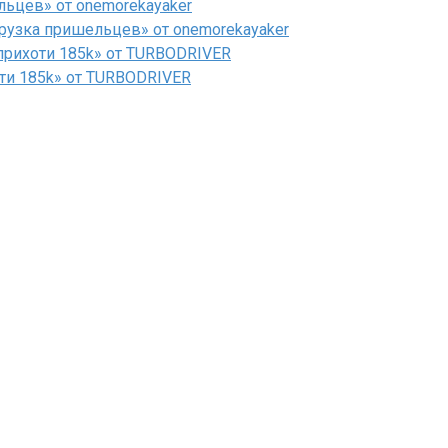
льцев» от onemorekayaker
рузка пришельцев» от onemorekayaker
рихоти 185k» от TURBODRIVER
ти 185k» от TURBODRIVER