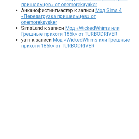
пришельцев» от onemorekayaker
Анканофистингмастер
к записи
Мод Sims 4
«Перезагрузка пришельцев» от
onemorekayaker
SimsLand
к записи
Мод «WickedWhims или
Грешные прихоти 185k» от TURBODRIVER
yaтт
к записи
Мод «WickedWhims или Грешные
прихоти 185k» от TURBODRIVER