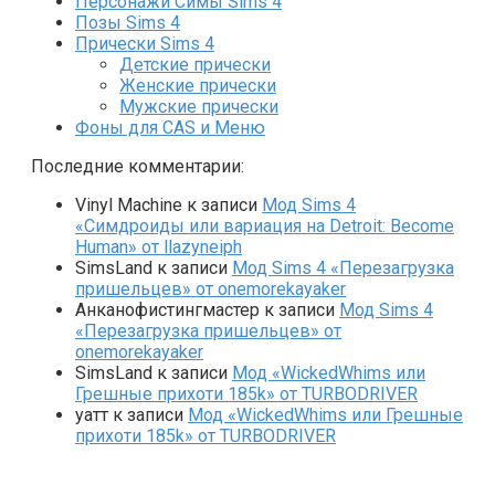
Персонажи Симы Sims 4
Позы Sims 4
Прически Sims 4
Детские прически
Женские прически
Мужские прически
Фоны для CAS и Меню
Последние комментарии:
Vinyl Machine
к записи
Мод Sims 4
«Симдроиды или вариация на Detroit: Become
Human» от llazyneiph
SimsLand
к записи
Мод Sims 4 «Перезагрузка
пришельцев» от onemorekayaker
Анканофистингмастер
к записи
Мод Sims 4
«Перезагрузка пришельцев» от
onemorekayaker
SimsLand
к записи
Мод «WickedWhims или
Грешные прихоти 185k» от TURBODRIVER
yaтт
к записи
Мод «WickedWhims или Грешные
прихоти 185k» от TURBODRIVER