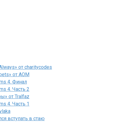
lways» от charitycodes
pets» от AOM
ms 4. Финал
ms 4. Часть 2
» от Tralfaz
ms 4. Часть 1
vlaka
лся вступать в стаю