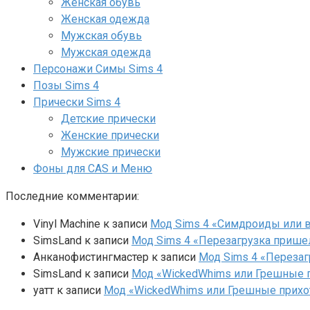
Женская обувь
Женская одежда
Мужская обувь
Мужская одежда
Персонажи Симы Sims 4
Позы Sims 4
Прически Sims 4
Детские прически
Женские прически
Мужские прически
Фоны для CAS и Меню
Последние комментарии:
Vinyl Machine
к записи
Мод Sims 4 «Симдроиды или вар
SimsLand
к записи
Мод Sims 4 «Перезагрузка прише
Анканофистингмастер
к записи
Мод Sims 4 «Перезаг
SimsLand
к записи
Мод «WickedWhims или Грешные п
yaтт
к записи
Мод «WickedWhims или Грешные прихо