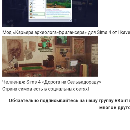
Мод «Карьера археолога-фрилансера» для Sims 4 от Ilkave
Челлендж Sims 4 «Дорога на Сельвадораду»
Страна симов есть в социальных сетях!
Обязательно подписывайтесь на нашу группу ВКон
многое друго