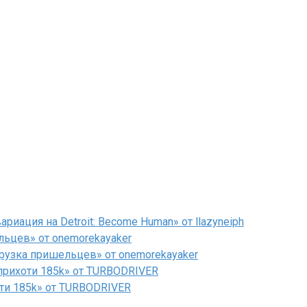
иация на Detroit: Become Human» от llazyneiph
льцев» от onemorekayaker
рузка пришельцев» от onemorekayaker
рихоти 185k» от TURBODRIVER
ти 185k» от TURBODRIVER