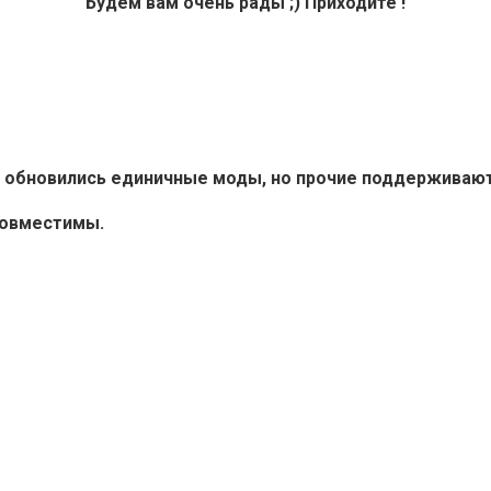
Будем вам очень рады ;) Приходите !
6+ обновились единичные моды, но прочие поддерживают 
совместимы.