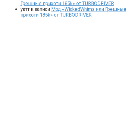
Грешные прихоти 185k» от TURBODRIVER
yaтт
к записи
Мод «WickedWhims или Грешные
прихоти 185k» от TURBODRIVER