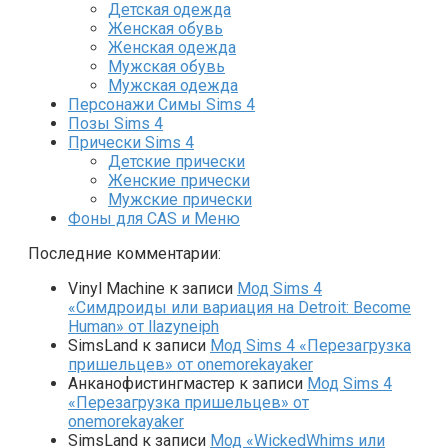
Детская одежда
Женская обувь
Женская одежда
Мужская обувь
Мужская одежда
Персонажи Симы Sims 4
Позы Sims 4
Прически Sims 4
Детские прически
Женские прически
Мужские прически
Фоны для CAS и Меню
Последние комментарии:
Vinyl Machine
к записи
Мод Sims 4
«Симдроиды или вариация на Detroit: Become
Human» от llazyneiph
SimsLand
к записи
Мод Sims 4 «Перезагрузка
пришельцев» от onemorekayaker
Анканофистингмастер
к записи
Мод Sims 4
«Перезагрузка пришельцев» от
onemorekayaker
SimsLand
к записи
Мод «WickedWhims или