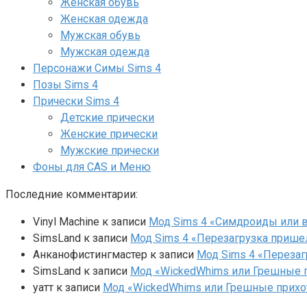
Женская обувь
Женская одежда
Мужская обувь
Мужская одежда
Персонажи Симы Sims 4
Позы Sims 4
Прически Sims 4
Детские прически
Женские прически
Мужские прически
Фоны для CAS и Меню
Последние комментарии:
Vinyl Machine
к записи
Мод Sims 4 «Симдроиды или вар
SimsLand
к записи
Мод Sims 4 «Перезагрузка прише
Анканофистингмастер
к записи
Мод Sims 4 «Перезаг
SimsLand
к записи
Мод «WickedWhims или Грешные п
yaтт
к записи
Мод «WickedWhims или Грешные прихо