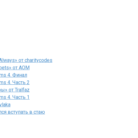
lways» от charitycodes
pets» от AOM
ms 4. Финал
ms 4. Часть 2
» от Tralfaz
ms 4. Часть 1
vlaka
лся вступать в стаю