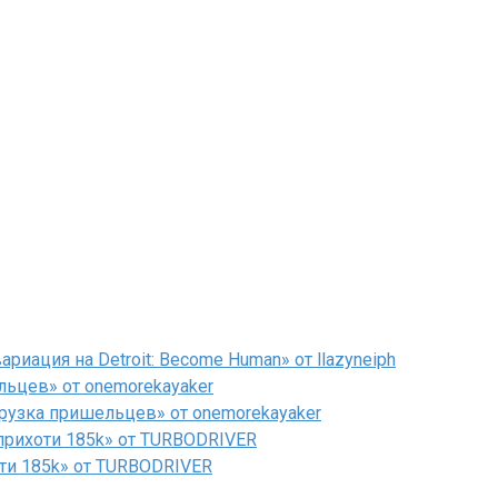
иация на Detroit: Become Human» от llazyneiph
льцев» от onemorekayaker
рузка пришельцев» от onemorekayaker
рихоти 185k» от TURBODRIVER
ти 185k» от TURBODRIVER