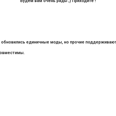
Будем вам очень рады ;) Приходите !
6+ обновились единичные моды, но прочие поддерживают 
совместимы.