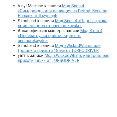
Vinyl Machine
к записи
Мод Sims 4
«Симдроиды или вариация на Detroit: Become
Human» от llazyneiph
SimsLand
к записи
Мод Sims 4 «Перезагрузка
пришельцев» от onemorekayaker
Анканофистингмастер
к записи
Мод Sims 4
«Перезагрузка пришельцев» от
onemorekayaker
SimsLand
к записи
Мод «WickedWhims или
Грешные прихоти 185k» от TURBODRIVER
yaтт
к записи
Мод «WickedWhims или Грешные
прихоти 185k» от TURBODRIVER