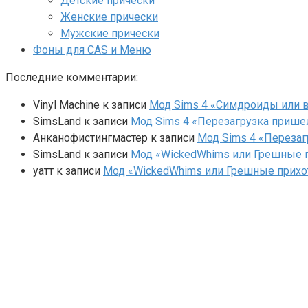
Детские прически
Женские прически
Мужские прически
Фоны для CAS и Меню
Последние комментарии:
Vinyl Machine
к записи
Мод Sims 4 «Симдроиды или вар
SimsLand
к записи
Мод Sims 4 «Перезагрузка прише
Анканофистингмастер
к записи
Мод Sims 4 «Перезаг
SimsLand
к записи
Мод «WickedWhims или Грешные п
yaтт
к записи
Мод «WickedWhims или Грешные прихо