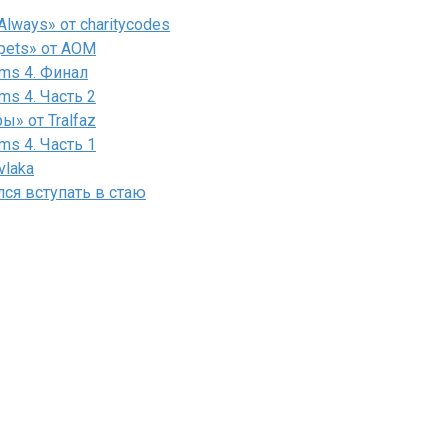
lways» от charitycodes
pets» от AOM
ms 4. Финал
ms 4. Часть 2
» от Tralfaz
ms 4. Часть 1
vlaka
лся вступать в стаю