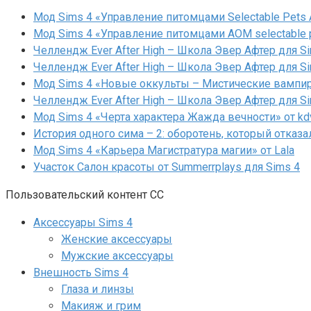
Мод Sims 4 «Управление питомцами Selectable Pets A
Мод Sims 4 «Управление питомцами AOM selectable 
Челлендж Ever After High – Школа Эвер Афтер для Si
Челлендж Ever After High – Школа Эвер Афтер для Si
Мод Sims 4 «Новые оккульты – Мистические вампиры
Челлендж Ever After High – Школа Эвер Афтер для Si
Мод Sims 4 «Черта характера Жажда вечности» от kd
История одного сима – 2: оборотень, который отказа
Мод Sims 4 «Карьера Магистратура магии» от Lala
Участок Салон красоты от Summerrplays для Sims 4
Пользовательский контент СС
Аксессуары Sims 4
Женские аксессуары
Мужские аксессуары
Внешность Sims 4
Глаза и линзы
Макияж и грим