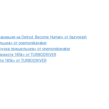
иация на Detroit: Become Human» от llazyneiph
льцев» от onemorekayaker
рузка пришельцев» от onemorekayaker
рихоти 185k» от TURBODRIVER
ти 185k» от TURBODRIVER