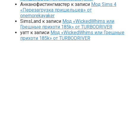
Анканофистингмастер
к записи
Мод Sims 4
«Перезагрузка пришельцев» от
onemorekayaker
SimsLand
к записи
Мод «WickedWhims или
Грешные прихоти 185k» от TURBODRIVER
yaтт
к записи
Мод «WickedWhims или Грешные
прихоти 185k» от TURBODRIVER