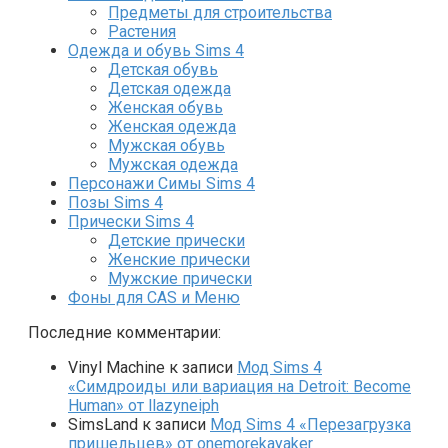
Предметы для строительства
Растения
Одежда и обувь Sims 4
Детская обувь
Детская одежда
Женская обувь
Женская одежда
Мужская обувь
Мужская одежда
Персонажи Симы Sims 4
Позы Sims 4
Прически Sims 4
Детские прически
Женские прически
Мужские прически
Фоны для CAS и Меню
Последние комментарии:
Vinyl Machine
к записи
Мод Sims 4
«Симдроиды или вариация на Detroit: Become
Human» от llazyneiph
SimsLand
к записи
Мод Sims 4 «Перезагрузка
пришельцев» от onemorekayaker