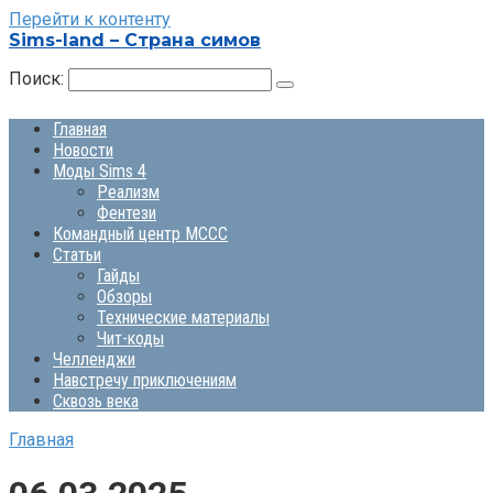
Перейти к контенту
Sims-land – Страна симов
Поиск:
Главная
Новости
Моды Sims 4
Реализм
Фентези
Командный центр MCCC
Статьи
Гайды
Обзоры
Технические материалы
Чит-коды
Челленджи
Навстречу приключениям
Сквозь века
Главная