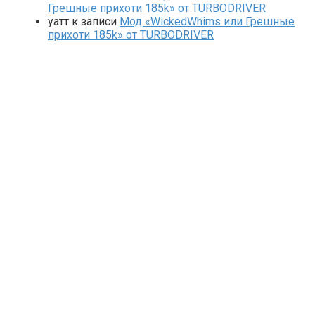
Грешные прихоти 185k» от TURBODRIVER
yaтт
к записи
Мод «WickedWhims или Грешные
прихоти 185k» от TURBODRIVER