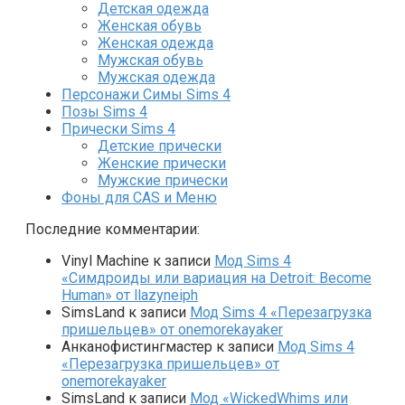
Детская одежда
Женская обувь
Женская одежда
Мужская обувь
Мужская одежда
Персонажи Симы Sims 4
Позы Sims 4
Прически Sims 4
Детские прически
Женские прически
Мужские прически
Фоны для CAS и Меню
Последние комментарии:
Vinyl Machine
к записи
Мод Sims 4
«Симдроиды или вариация на Detroit: Become
Human» от llazyneiph
SimsLand
к записи
Мод Sims 4 «Перезагрузка
пришельцев» от onemorekayaker
Анканофистингмастер
к записи
Мод Sims 4
«Перезагрузка пришельцев» от
onemorekayaker
SimsLand
к записи
Мод «WickedWhims или