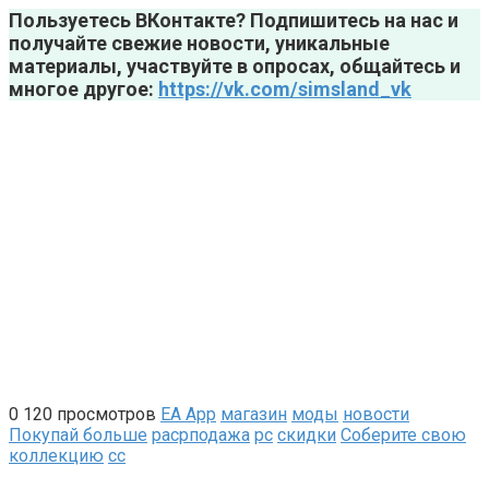
Пользуетесь ВКонтакте? Подпишитесь на нас и
получайте свежие новости, уникальные
материалы, участвуйте в опросах, общайтесь и
многое другое:
https://vk.com/simsland_vk
0
120 просмотров
EA App
магазин
моды
новости
Покупай больше
расрподажа
рс
скидки
Соберите свою
коллекцию
сс