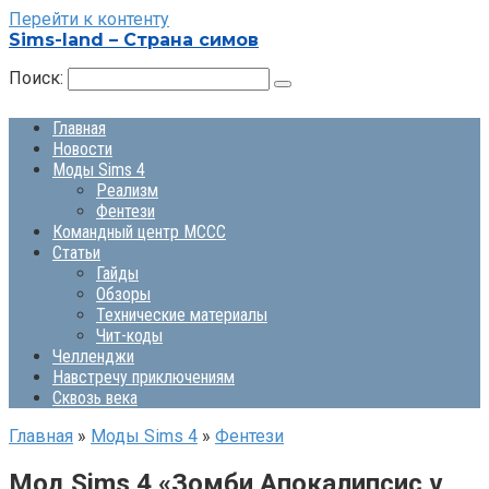
Перейти к контенту
Sims-land – Страна симов
Поиск:
Главная
Новости
Моды Sims 4
Реализм
Фентези
Командный центр MCCC
Статьи
Гайды
Обзоры
Технические материалы
Чит-коды
Челленджи
Навстречу приключениям
Сквозь века
Главная
»
Моды Sims 4
»
Фентези
Мод Sims 4 «Зомби Апокалипсис v